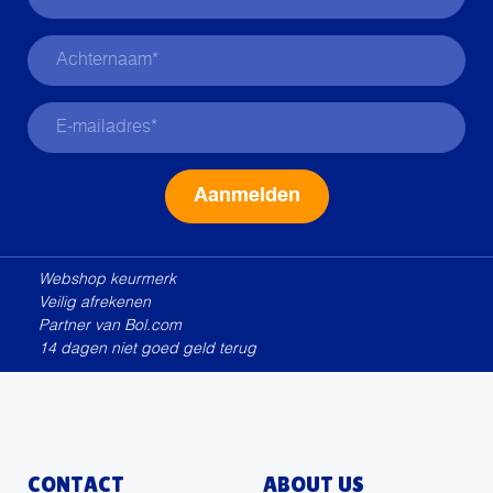
worden
op
de
productpagina
Alternative:
Webshop keurmerk
Veilig afrekenen
Partner van Bol.com
14 dagen niet goed geld terug
CONTACT
ABOUT US