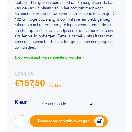
features. Het gazen voorraam klapt omhoog onder de kap
van de kap (in plaats van in het compartiment voor
huisdieren), waardoor uw hond of kat meer ruimte krijgt. De
102 cm hoge duwstang is comfortabel en biedt genoeg
ruimte om achter de buggy te lopen zonder tegen de as
aan te trappen ! In het mandje onder de carrier kunt u uw
spullen veilig opbergen. Deze is namelijk afsluitbaar met
een rits . Tevens biedt deze buggy een achteringang voor
uw huisdier..
2 op voorraad (kan nabesteld worden)
€
164,95
€
157,50
Kleur
Wandelwagen
Alterna
Toevoegen aan winkelwagen
Honden-
Katten