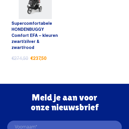
Supercomfortabele
HONDENBUGGY
Comfort EFA – kleuren
zwart/zilver &
zwart/rood
€
274,50
€
237,50
Dit
product
heeft
meerdere
Meld je aan voor
variaties.
onze nieuwsbrief
Deze
optie
kan
gekozen