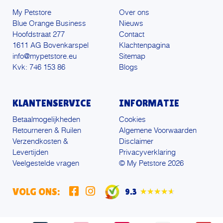
My Petstore
Over ons
Blue Orange Business
Nieuws
Hoofdstraat 277
Contact
1611 AG Bovenkarspel
Klachtenpagina
info@mypetstore.eu
Sitemap
Kvk: 746 153 86
Blogs
KLANTENSERVICE
INFORMATIE
Betaalmogelijkheden
Cookies
Retourneren & Ruilen
Algemene Voorwaarden
Verzendkosten &
Disclaimer
Levertijden
Privacyverklaring
Veelgestelde vragen
© My Petstore 2026
VOLG ONS:
9.3
★★★★★