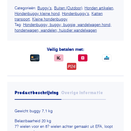
Buggy
ALLURE
Categorieën:
Buggy's
,
Buiten (Outdoor)
,
Honden artikelen
,
-
Hondenbuggy kleine hond
,
Hondenbuggy's
,
Katten
hippe
transport
,
Kleine hondenbuggy
dierenprints
Tag:
Hondenbuggy; buggy; buggie; wandelwagen hond;
Cheetah
hondenwagen; wandelen; huisdier wandelwagen
en
Onyx
aantal
Veilig betalen met:
Productbeschrijving
Overige informatie
Gewicht buggy 7,1 kg
Belastbaarheid 20 kg
7? wielen voor en 8? wielen achter gemaakt uit EFA, loopt