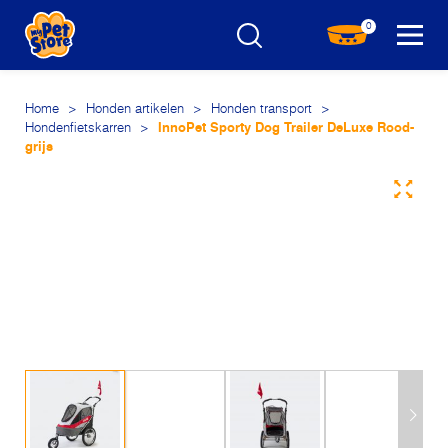
0
Home
>
Honden artikelen
>
Honden transport
>
Hondenfietskarren
>
InnoPet Sporty Dog Trailer DeLuxe Rood-
grijs