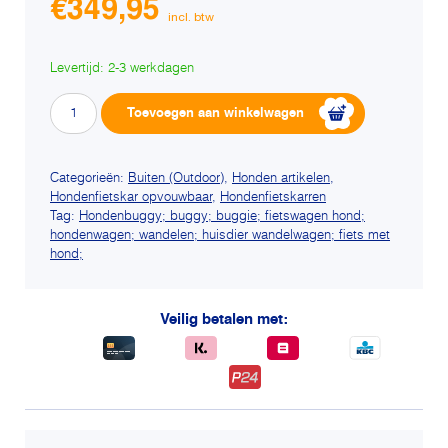
€
349,95
Levertijd: 2-3 werkdagen
InnoPet
Alternative:
Toevoegen aan winkelwagen
Sporty
Dog
Trailer
Categorieën:
Buiten (Outdoor)
,
Honden artikelen
,
Hondenfietskar opvouwbaar
,
Hondenfietskarren
DeLuxe
Tag:
Hondenbuggy; buggy; buggie; fietswagen hond;
Rood-
hondenwagen; wandelen; huisdier wandelwagen; fiets met
grijs
hond;
aantal
Veilig betalen met: