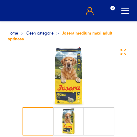
0
Home
>
Geen categorie
>
Josera medium maxi adult
optiness