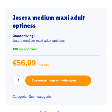
Josera medium maxi adult
optiness
Omschrijving:
Josera medium maxi adult optiness
108 op voorraad
€
56,99
Josera
Alternative:
Toevoegen aan winkelwagen
medium
maxi
adult
Categorie:
Geen categorie
optiness
aantal