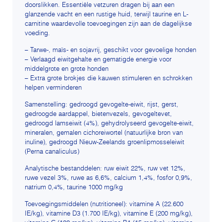
doorslikken. Essentiële vetzuren dragen bij aan een
glanzende vacht en een rustige huid, terwijl taurine en L-
carnitine waardevolle toevoegingen zijn aan de dagelijkse
voeding.
– Tarwe-, maïs- en sojavrij, geschikt voor gevoelige honden
– Verlaagd eiwitgehalte en gematigde energie voor
middelgrote en grote honden
– Extra grote brokjes die kauwen stimuleren en schrokken
helpen verminderen
Samenstelling: gedroogd gevogelte-eiwit, rijst, gerst,
gedroogde aardappel, bietenvezels, gevogeltevet,
gedroogd lamseiwit (4%), gehydrolyseerd gevogelte-eiwit,
mineralen, gemalen cichoreiwortel (natuurlijke bron van
inuline), gedroogd Nieuw-Zeelands groenlipmosseleiwit
(Perna canaliculus)
Analytische bestanddelen: ruw eiwit 22%, ruw vet 12%,
ruwe vezel 3%, ruwe as 6,6%, calcium 1,4%, fosfor 0,9%,
natrium 0,4%, taurine 1000 mg/kg
Toevoegingsmiddelen (nutritioneel): vitamine A (22.600
IE/kg), vitamine D3 (1.700 IE/kg), vitamine E (200 mg/kg),