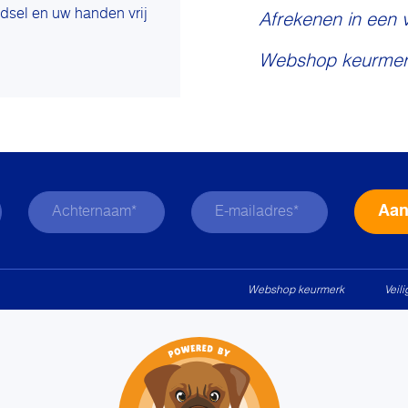
dsel en uw handen vrij
Afrekenen in een 
Webshop keurmer
Webshop keurmerk
Veil