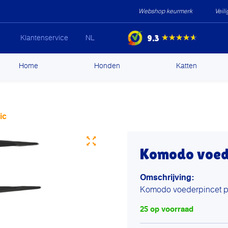
Webshop keurmerk
Veil
9.3
★★★★★
Klantenservice
NL
ip
Home
Honden
Katten
ntent
ic
Komodo voede
Omschrijving:
Komodo voederpincet pl
25 op voorraad