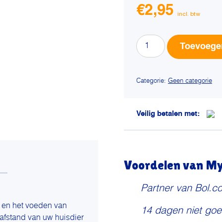
€
2,95
Komodo
Toevoege
voederpincet
plastic
aantal
Categorie:
Geen categorie
Veilig betalen met:
Voordelen van My 
Partner van Bol.c
n en het voeden van
14 dagen niet goe
e afstand van uw huisdier