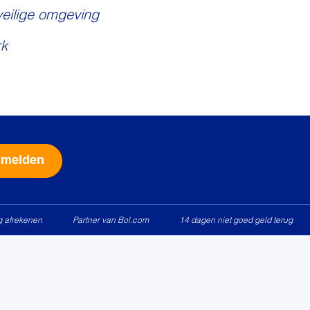
veilige omgeving
k
Alternative:
ig afrekenen
Partner van Bol.com
14 dagen niet goed geld terug