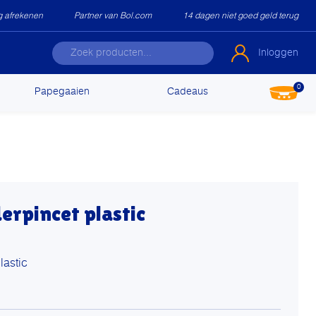
ig afrekenen
Partner van Bol.com
14 dagen niet goed geld terug
Inloggen
0
Papegaaien
Cadeaus
rpincet plastic
astic