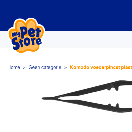
Sk
to
co
Home
>
Geen categorie
>
Komodo voederpincet plast