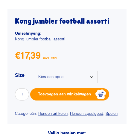
Kong jumbler football assorti
Omschrijving:
Kong jumbler football assorti
€
17,39
Size
Kong
Alterna
Toevoegen aan winkelwagen
jumbler
football
assorti
aantal
Categorieën:
Honden artikelen
,
Honden speelgoed
,
Spelen
Veilig betalen met: