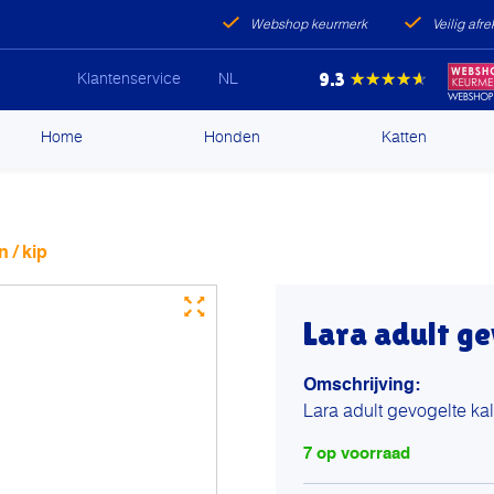
Webshop keurmerk
Veilig afr
9.3
★★★★★
Klantenservice
NL
ip
Home
Honden
Katten
ntent
 / kip
Lara adult ge
Omschrijving:
Lara adult gevogelte kal
7 op voorraad