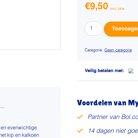
€
9,50
Lara
Toevoege
adult
gevogelte
kalkoen
Categorie:
Geen categorie
/
kip
aantal
Veilig betalen met:
Voordelen van My 
Partner van Bol.c
 en evenwichtige
14 dagen niet goe
met kip en kalkoen