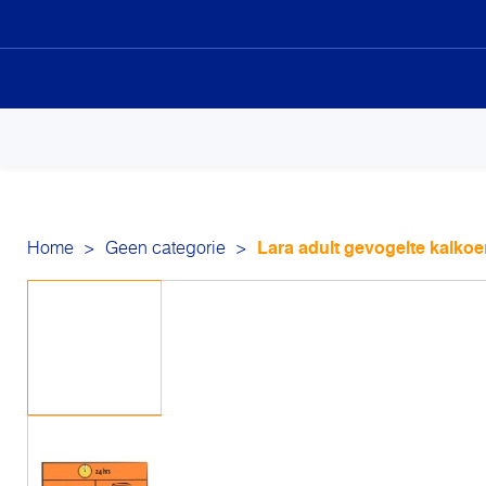
Sk
to
co
Home
>
Geen categorie
>
Lara adult gevogelte kalkoen