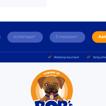
Webshop keurmerk
Veilig afr