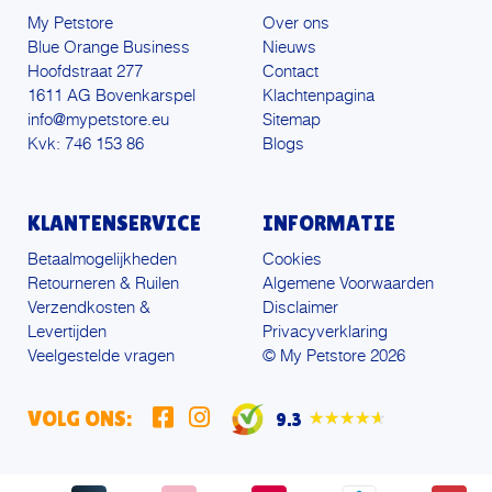
My Petstore
Over ons
Blue Orange Business
Nieuws
Hoofdstraat 277
Contact
1611 AG Bovenkarspel
Klachtenpagina
info@mypetstore.eu
Sitemap
Kvk: 746 153 86
Blogs
KLANTENSERVICE
INFORMATIE
Betaalmogelijkheden
Cookies
Retourneren & Ruilen
Algemene Voorwaarden
Verzendkosten &
Disclaimer
Levertijden
Privacyverklaring
Veelgestelde vragen
© My Petstore 2026
VOLG ONS:
9.3
★★★★★