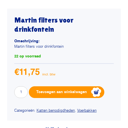
Martin filters voor
drinkfontein
Omschrijving:
Martin filters voor drinkfontein
22 op voorraad
€
11,75
Martin
Alternative:
Toevoegen aan winkelwagen
filters
voor
drinkfontein
Categorieën:
Katten benodigdheden
,
Voerbakken
aantal