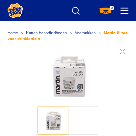
0
Home
>
Katten benodigdheden
>
Voerbakken
>
Martin filters
voor drinkfontein