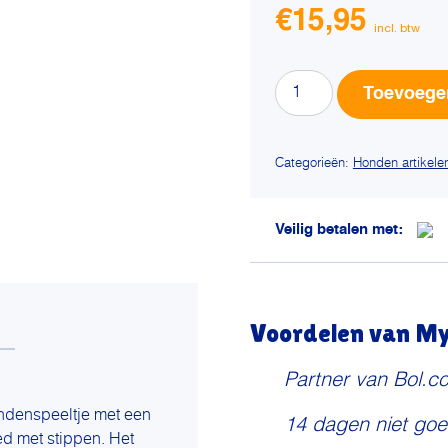
€
15,95
Multipet
Toevoege
jumbo
paddenstoel
aantal
Categorieën:
Honden artikele
Veilig betalen met:
Voordelen van My 
Partner van Bol.c
ndenspeeltje met een
14 dagen niet goe
d met stippen. Het