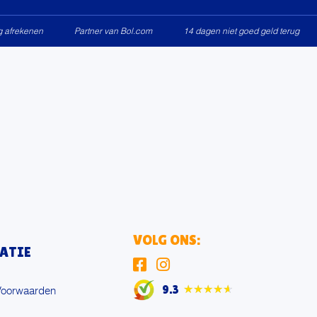
ig afrekenen
Partner van Bol.com
14 dagen niet goed geld terug
VOLG ONS:
ATIE
9.3
★★★★★
Voorwaarden