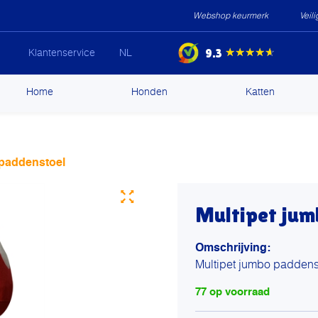
Webshop keurmerk
Veil
9.3
★★★★★
Klantenservice
NL
ip
Home
Honden
Katten
ntent
 paddenstoel
Multipet jum
Omschrijving:
Multipet jumbo paddens
77 op voorraad