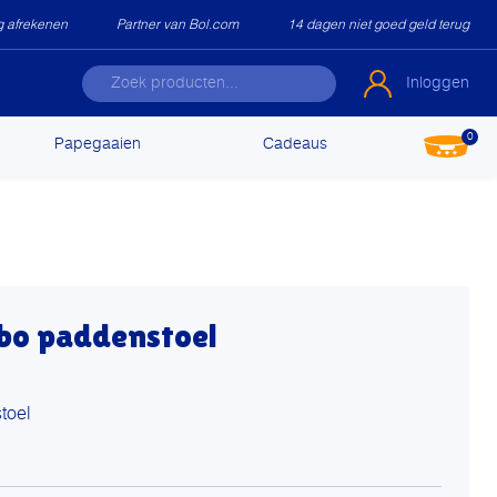
ig afrekenen
Partner van Bol.com
14 dagen niet goed geld terug
Inloggen
0
Papegaaien
Cadeaus
bo paddenstoel
toel