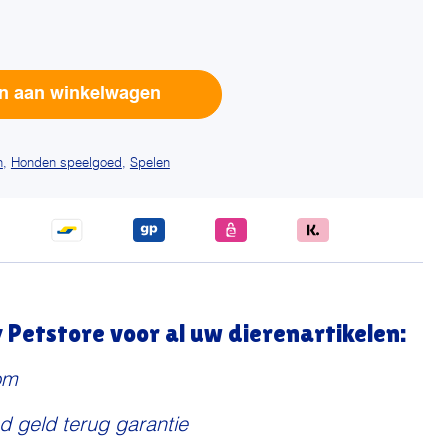
Alternative:
n aan winkelwagen
n
,
Honden speelgoed
,
Spelen
Petstore voor al uw dierenartikelen:
om
d geld terug garantie