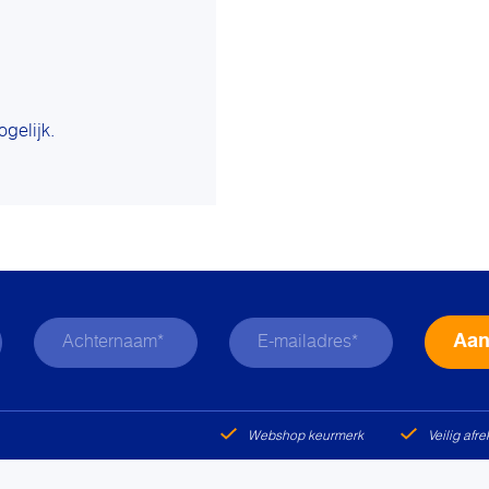
ogelijk.
Webshop keurmerk
Veilig afr