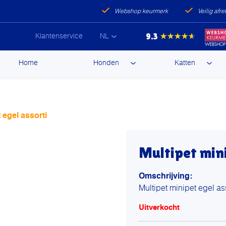
Webshop keurmerk
Veilig afr
9.3
★★★★★
Klantenservice
NL
ip
Home
Honden
Katten
ntent
 egel assorti
Multipet mini
Omschrijving:
Multipet minipet egel as
Uitverkocht