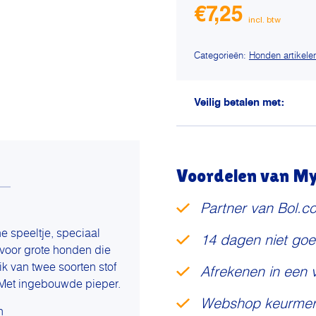
€
7,25
Categorieën:
Honden artikele
Veilig betalen met:
Voordelen van My 
Partner van Bol.c
e speeltje, speciaal
14 dagen niet goe
 voor grote honden die
ik van twee soorten stof
Afrekenen in een 
. Met ingebouwde pieper.
Webshop keurmer
n