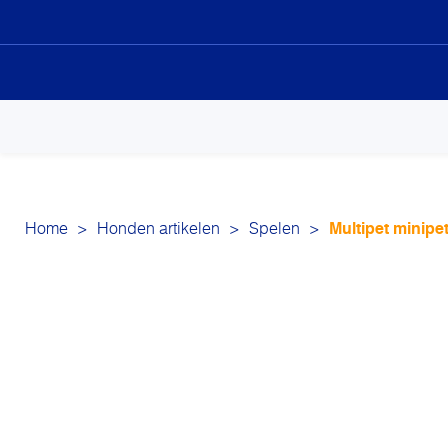
Sk
to
co
Home
>
Honden artikelen
>
Spelen
>
Multipet minipet