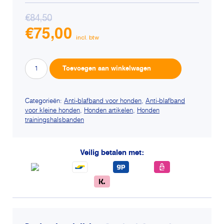
€
84,50
Oorspronkelijke
€
75,00
prijs
Huidige
was:
prijs
€84,50.
NIEUW
Alternative:
is:
Toevoegen aan winkelwagen
Anti-
€75,00.
blaf
trainingshalsband
Categorieën:
Anti-blafband voor honden
,
Anti-blafband
voor kleine honden
,
Honden artikelen
,
Honden
BOB470-
trainingshalsbanden
S
Waterproof
met
Veilig betalen met:
Spray
en
Trillingen
aantal