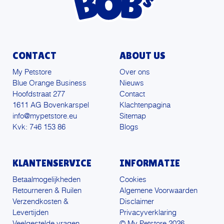
CONTACT
ABOUT US
My Petstore
Over ons
Blue Orange Business
Nieuws
Hoofdstraat 277
Contact
1611 AG Bovenkarspel
Klachtenpagina
info@mypetstore.eu
Sitemap
Kvk: 746 153 86
Blogs
KLANTENSERVICE
INFORMATIE
Betaalmogelijkheden
Cookies
Retourneren & Ruilen
Algemene Voorwaarden
Verzendkosten &
Disclaimer
Levertijden
Privacyverklaring
Veelgestelde vragen
© My Petstore 2026