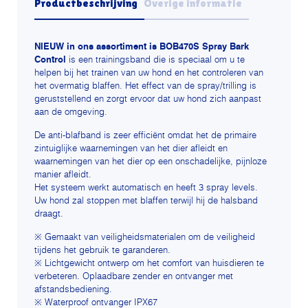
Productbeschrijving
Overige informatie
NIEUW in ons assortiment is BOB470S Spray Bark
Control
is een trainingsband die is speciaal om u te
helpen bij het trainen van uw hond en het controleren van
het overmatig blaffen. Het effect van de spray/trilling is
geruststellend en zorgt ervoor dat uw hond zich aanpast
aan de omgeving.
De anti-blafband is zeer efficiënt omdat het de primaire
zintuiglijke waarnemingen van het dier afleidt en
waarnemingen van het dier op een onschadelijke, pijnloze
manier afleidt.
Het systeem werkt automatisch en heeft 3 spray levels.
Uw hond zal stoppen met blaffen terwijl hij de halsband
draagt.
※ Gemaakt van veiligheidsmaterialen om de veiligheid
tijdens het gebruik te garanderen.
※ Lichtgewicht ontwerp om het comfort van huisdieren te
verbeteren. Oplaadbare zender en ontvanger met
afstandsbediening.
※ Waterproof ontvanger IPX67