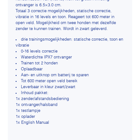
ontvanger is 6.5×3.0 cm.
Totaal 3 correctie mogelijkheden, statische correctie,
vibratie in 16 levels en toon. Reageert tot 600 meter in
open veld. Mogelijkheid om twee honden met dezelfde
zender te kunnen trainen. Wordt in zwart geleverd.
drie trainingsmogelijkheden: statische correctie, toon en
vibratie
0-16 levels correctie
Waterdichte IPX7 ontvanger
Trainen tot 2 honden
Oplaadbaar
Aan- en uitknop om batterij te sparen
Tot 600 meter open veld bereik
Leverbaar in kleur zwart/zwart
Inhoud pakket:
1x zender/afstandsbediening
1x ontvanger/halsband
1x testlampje
1x oplader
1x English Manual