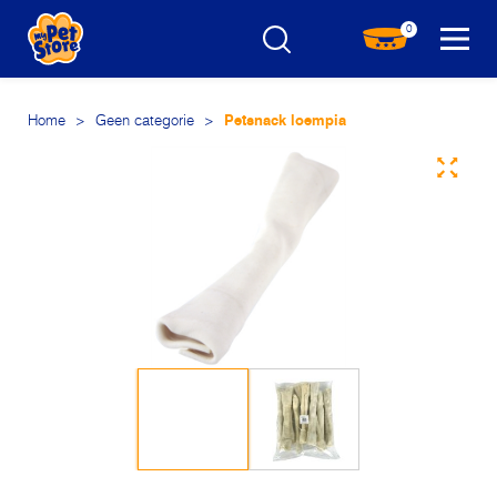
0
Home
>
Geen categorie
>
Petsnack loempia