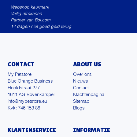
Webshop keurmerk
Veilig afrekenen
Partner van Bol.com
14 dagen niet goed geld terug
CONTACT
ABOUT US
My Petstore
Over ons
Blue Orange Business
Nieuws
Hoofdstraat 277
Contact
1611 AG Bovenkarspel
Klachtenpagina
info@mypetstore.eu
Sitemap
Kvk: 746 153 86
Blogs
KLANTENSERVICE
INFORMATIE