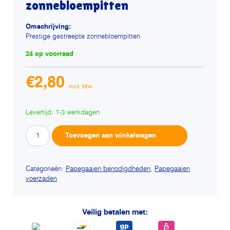
zonnebloempitten
Omschrijving:
Prestige gestreepte zonnebloempitten
24 op voorraad
€
2,80
Levertijd: 1-3 werkdagen
Prestige
Alternative:
Toevoegen aan winkelwagen
gestreepte
zonnebloempitten
aantal
Categorieën:
Papegaaien benodigdheden
,
Papegaaien
voerzaden
Veilig betalen met: