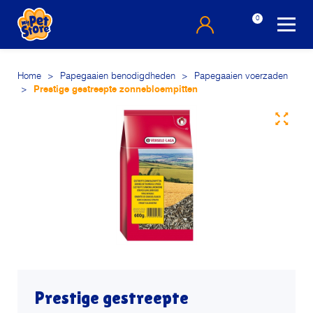
0
Home
>
Papegaaien benodigdheden
>
Papegaaien voerzaden
>
Prestige gestreepte zonnebloempitten
Prestige gestreepte