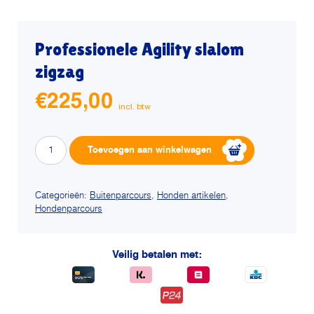
Professionele Agility slalom
zigzag
€
225,00
Professionele
Alternative:
Toevoegen aan winkelwagen
Agility
slalom
zigzag
Categorieën:
Buitenparcours
,
Honden artikelen
,
Hondenparcours
aantal
Veilig betalen met: