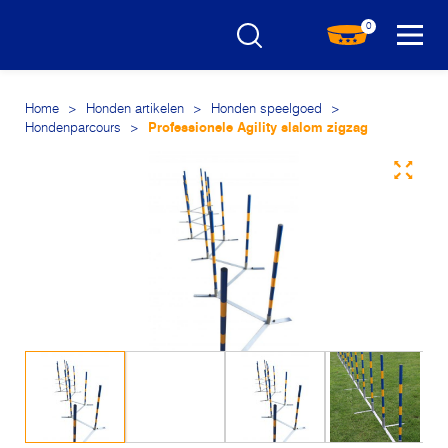
0
Home
>
Honden artikelen
>
Honden speelgoed
>
Hondenparcours
>
Professionele Agility slalom zigzag