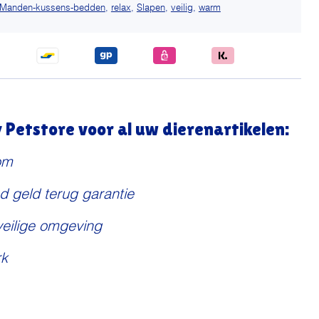
Manden-kussens-bedden
,
relax
,
Slapen
,
veilig
,
warm
Petstore voor al uw dierenartikelen:
om
d geld terug garantie
veilige omgeving
k