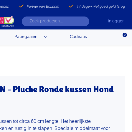
ekenen
Partner van Bol.com
14 dagen niet goed geld terug
Inloggen
0
Papegaaien
Cadeaus
 – Pluche Ronde kussen Hond
n tot circa 60 cm lengte. Het heerlijkste
xen en rustig in te slapen. Speciale middelmaat voor