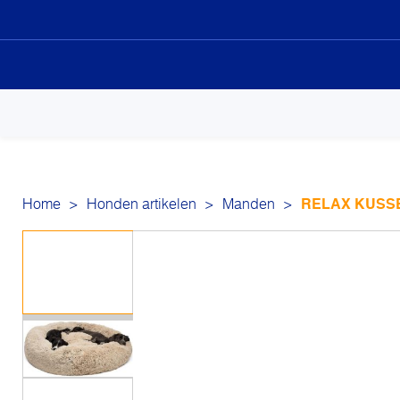
Sk
to
co
Home
>
Honden artikelen
>
Manden
>
RELAX KUSSEN