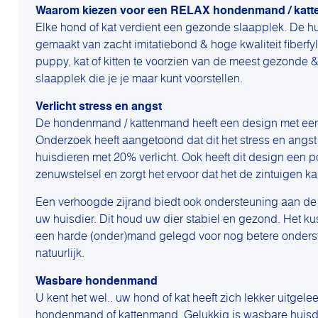
Waarom kiezen voor een RELAX hondenmand / kat
Elke hond of kat verdient een gezonde slaapplek. De h
gemaakt van zacht imitatiebond & hoge kwaliteit fiberfyl
puppy, kat of kitten te voorzien van de meest gezonde 
slaapplek die je je maar kunt voorstellen.
Verlicht stress en angst
De hondenmand / kattenmand heeft een design met een 
Onderzoek heeft aangetoond dat dit het stress en angs
huisdieren met 20% verlicht. Ook heeft dit design een pos
zenuwstelsel en zorgt het ervoor dat het de zintuigen ka
Een verhoogde zijrand biedt ook ondersteuning aan de
uw huisdier. Dit houd uw dier stabiel en gezond. Het k
een harde (onder)mand gelegd voor nog betere onders
natuurlijk.
Wasbare hondenmand
U kent het wel.. uw hond of kat heeft zich lekker uitgel
hondenmand of kattenmand. Gelukkig is wasbare huis