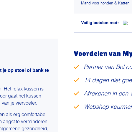
Mand voor honden & Katten
,
Hond
80cm
aantal
Veilig betalen met:
Voordelen van My 
Partner van Bol.c
 je op stoel of bank te
14 dagen niet goe
n. Het relax kussen is
Afrekenen in een 
door gaat het kussen
van je viervoeter.
Webshop keurmer
en als erg comfortabel
 angst te verminderen.
re algemene gezondheid,