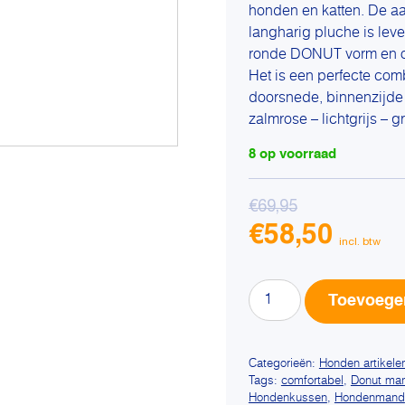
honden en katten. De a
langharig pluche is leve
ronde DONUT vorm en op
Het is een perfecte comb
doorsnede, binnenzijde
zalmrose – lichtgrijs – g
8 op voorraad
€
69,95
Oorspronkel
€
58,50
prijs
Huidige
was:
prijs
€69,95.
RELAX
is:
Toevoege
KUSSEN
€58,50.
-
Pluche
Categorieën:
Honden artikele
Ronde
Tags:
comfortabel
,
Donut ma
kussen
Hondenkussen
,
Hondenmand