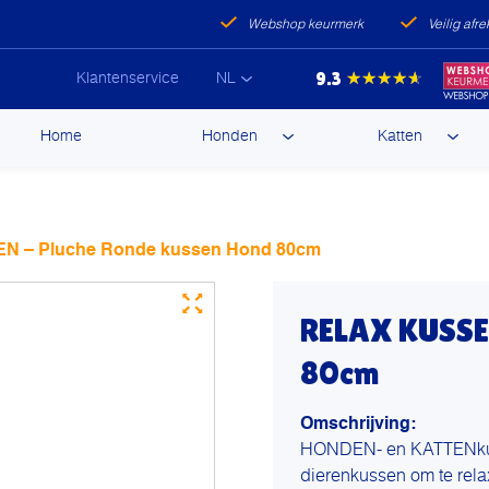
Webshop keurmerk
Veilig afr
9.3
★★★★★
Klantenservice
NL
ip
Home
Honden
Katten
ntent
 – Pluche Ronde kussen Hond 80cm
RELAX KUSSEN
80cm
Omschrijving:
HONDEN- en KATTENkusse
dierenkussen om te rela