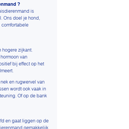
tenmand ?
uisdierenmand is
l. Ons doel je hond,
& comfortabele
hogere zijkant.
t hormoon van
itief bij effect op het
lmeert.
 nek en rugwervel van
ussen wordt ook vaak in
teuning. Of op de bank
eefd en gaat liggen op de
dierenmand gemakkelijk