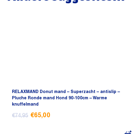
RELAXMAND Donut mand – Superzacht – antislip –
Pluche Ronde mand Hond 90-100cm – Warme
knuffelmand
Oorspronkelijke
Huidige
€
65,00
€
74,95
prijs
prijs
was:
is: