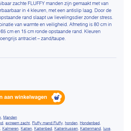
aibaar zachte FLUFFY manden zijn gemaakt met van
rbaarbaar in 4 kleuren, met een antislip laag. Door de
staande rand slaapt uw lievelingsdier zonder stress.
inatie van warmte en veiligheid. Afmeting is 80 cm in
 65 cm en 15 cm ronde opstaande rand. Kleuren
roengrijs antraciet – zand/taupe.
ijke
Alternative:
n aan winkelwagen
n
,
Manden
nd
,
extreem zacht
,
Fluffy mand:Fluffy
,
honden
,
Hondenbed
,
,
Kalmeren
,
Katten
,
Kattenbed
,
Kattenkussen
,
Kattenmand
,
luxe
,