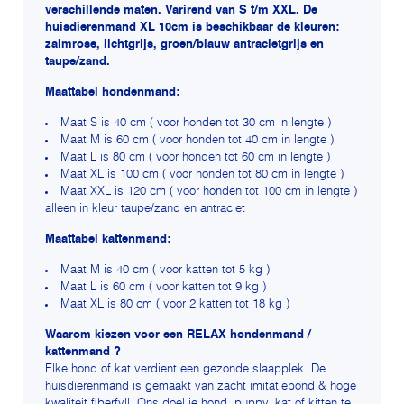
verschillende maten. Varirend van S t/m XXL. De
huisdierenmand XL 10cm is beschikbaar de kleuren:
zalmrose, lichtgrijs, groen/blauw antracietgrijs en
taupe/zand.
Maattabel hondenmand:
Maat S is 40 cm ( voor honden tot 30 cm in lengte )
Maat M is 60 cm ( voor honden tot 40 cm in lengte )
Maat L is 80 cm ( voor honden tot 60 cm in lengte )
Maat XL is 100 cm ( voor honden tot 80 cm in lengte )
Maat XXL is 120 cm ( voor honden tot 100 cm in lengte )
alleen in kleur taupe/zand en antraciet
Maattabel kattenmand:
Maat M is 40 cm ( voor katten tot 5 kg )
Maat L is 60 cm ( voor katten tot 9 kg )
Maat XL is 80 cm ( voor 2 katten tot 18 kg )
Waarom kiezen voor een RELAX hondenmand /
kattenmand ?
Elke hond of kat verdient een gezonde slaapplek. De
huisdierenmand is gemaakt van zacht imitatiebond & hoge
kwaliteit fiberfyll. Ons doel je hond, puppy, kat of kitten te