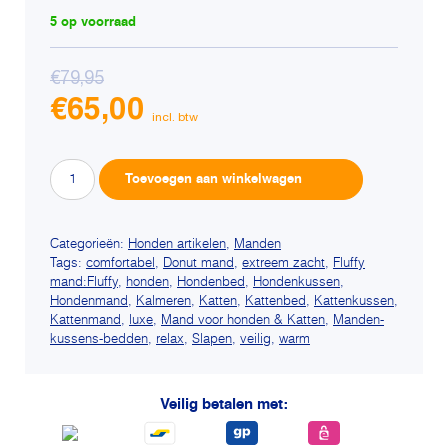
5 op voorraad
€
79,95
Oorspronkelijke
€
65,00
prijs
Huidige
was:
prijs
€79,95.
RELAX
Alternative:
is:
Toevoegen aan winkelwagen
KUSSEN
€65,00.
-
Superzacht
Categorieën:
Honden artikelen
,
Manden
Tags:
comfortabel
,
Donut mand
,
extreem zacht
,
Fluffy
-
mand:Fluffy
,
honden
,
Hondenbed
,
Hondenkussen
,
antislip
Hondenmand
,
Kalmeren
,
Katten
,
Kattenbed
,
Kattenkussen
,
-
Kattenmand
,
luxe
,
Mand voor honden & Katten
,
Manden-
Pluche
kussens-bedden
,
relax
,
Slapen
,
veilig
,
warm
Ronde
kussen
Veilig betalen met:
Hond
XL