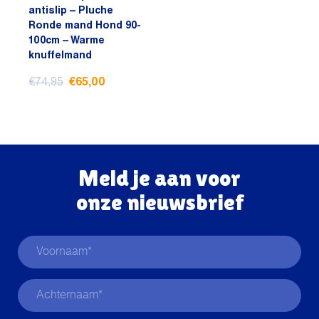
antislip – Pluche
Ronde mand Hond 90-
100cm – Warme
knuffelmand
Oorspronkelijke
Huidige
€
74,95
€
65,00
prijs
prijs
was:
is:
€74,95.
€65,00.
Meld je aan voor
onze nieuwsbrief