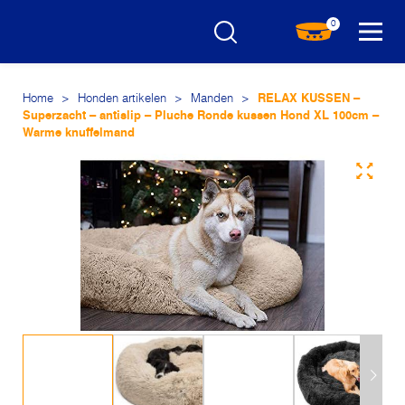
0
Home
>
Honden artikelen
>
Manden
>
RELAX KUSSEN –
Superzacht – antislip – Pluche Ronde kussen Hond XL 100cm –
Warme knuffelmand