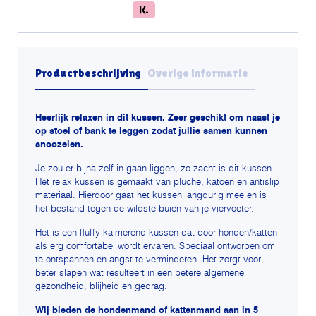
100cm
-
Warme
knuffelmand
Productbeschrijving
Overige informatie
aantal
Heerlijk relaxen in dit kussen. Zeer geschikt om naast je
op stoel of bank te leggen zodat jullie samen kunnen
snoozelen.
Je zou er bijna zelf in gaan liggen, zo zacht is dit kussen.
Het relax kussen is gemaakt van pluche, katoen en antislip
materiaal. Hierdoor gaat het kussen langdurig mee en is
het bestand tegen de wildste buien van je viervoeter.
Het is een fluffy kalmerend kussen dat door honden/katten
als erg comfortabel wordt ervaren. Speciaal ontworpen om
te ontspannen en angst te verminderen. Het zorgt voor
beter slapen wat resulteert in een betere algemene
gezondheid, blijheid en gedrag.
Wij bieden de hondenmand of kattenmand aan in 5