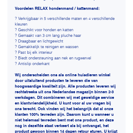
Voordelen RELAX hondenmand / kattenmand:
? Verkrijgbaar in 5 verschillende maten en 4 verschillende
kleuren
? Geschikt voor honden en katten
? Gemaakt van 3 cm lang pluche haar
? Draagbaar en lichtgewicht
? Gemakkelijk te reinigen en wassen
? Past bij elk interieur
? Biedt ondersteuning aan nek en rugwervel
? Antislip onderkant
Wij onderscheiden ons als online huisdieren winkel
door uitsluitend producten te leveren die van
hoogwaardige kwaliteit zijn. Alle producten leveren wij
rechtstreeks uit ons Nederlandse magazijn binnen 2-3
werkdagen. Dit combineren wij met geweldige service
en klantvriendelijkheid. U kunt voor al uw vragen bij
ons terecht. Ook vinden wij het belangrijk dat al onze
klanten 100% tevreden zijn. Daarom kunt u wanneer u
niet helemaal tevreden bent met ons product, en deze
nog in dezelfde staat verkeert als bij ontvangst, het
product gewoon binnen 14 dagen retour sturen. U krijgt