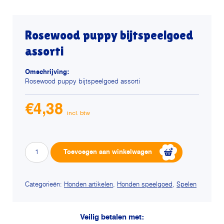
Rosewood puppy bijtspeelgoed
assorti
Omschrijving:
Rosewood puppy bijtspeelgoed assorti
€
4,38
Rosewood
Alterna
Toevoegen aan winkelwagen
puppy
bijtspeelgoed
assorti
aantal
Categorieën:
Honden artikelen
,
Honden speelgoed
,
Spelen
Veilig betalen met: