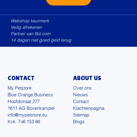
Alternative:
Webshop keurmerk
Veilig afrekenen
Partner van Bol.com
14 dagen niet goed geld terug
CONTACT
ABOUT US
My Petstore
Over ons
Blue Orange Business
Nieuws
Hoofdstraat 277
Contact
1611 AG Bovenkarspel
Klachtenpagina
info@mypetstore.eu
Sitemap
Kvk: 746 153 86
Blogs