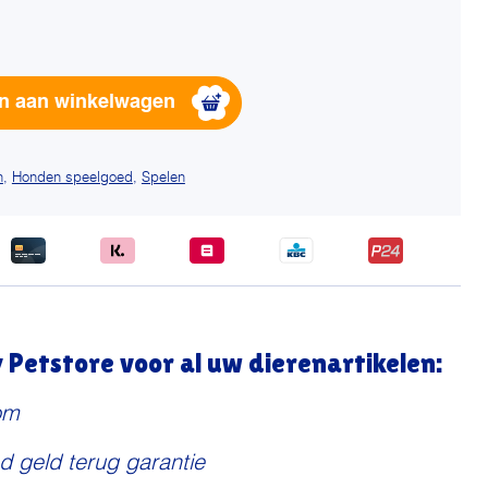
Alternative:
n aan winkelwagen
n
,
Honden speelgoed
,
Spelen
Petstore voor al uw dierenartikelen:
om
d geld terug garantie