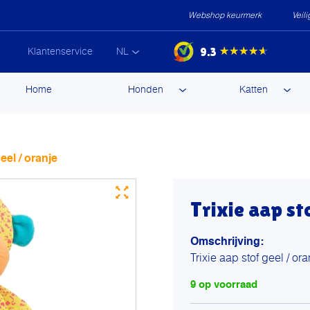
Webshop keurmerk
Veil
9.3
★★★★★
Klantenservice
NL
ip
Home
Honden
Katten
ntent
eel / oranje
Trixie aap st
Omschrijving:
Trixie aap stof geel / ora
9 op voorraad