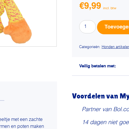
€
9,99
Trixie
Toevoege
aap
stof
geel
Categorieën:
Honden artikele
/
oranje
aantal
Veilig betalen met:
Voordelen van My 
Partner van Bol.c
eeltje met een zachte
14 dagen niet goe
 armen en poten maken