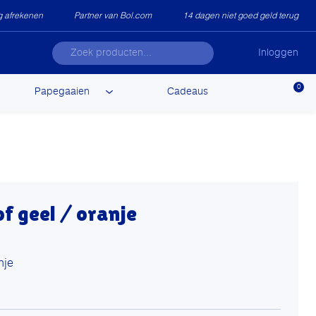
ig afrekenen
Partner van Bol.com
14 dagen niet goed geld terug
Inloggen
0
Papegaaien
Cadeaus
of geel / oranje
nje