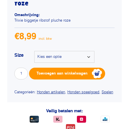
roze
Omschrijving:
Trixie biggetje ribstof pluche roze
€
8,99
Size
Trixie
Alterna
Toevoegen aan winkelwagen
biggetje
ribstof
pluche
roze
Categorieën:
Honden artikelen
,
Honden speelgoed
,
Spelen
aantal
Veilig betalen met: