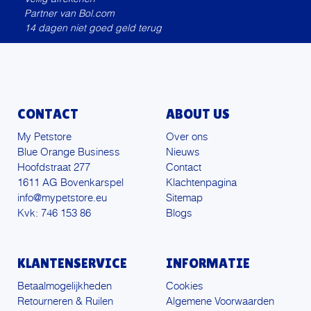
Partner van Bol.com
14 dagen niet goed geld terug
CONTACT
ABOUT US
My Petstore
Over ons
Blue Orange Business
Nieuws
Hoofdstraat 277
Contact
1611 AG Bovenkarspel
Klachtenpagina
info@mypetstore.eu
Sitemap
Kvk: 746 153 86
Blogs
KLANTENSERVICE
INFORMATIE
Betaalmogelijkheden
Cookies
Retourneren & Ruilen
Algemene Voorwaarden