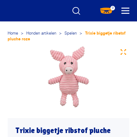
0
Home
>
Honden artikelen
>
Spelen
>
Trixie biggetje ribstof
pluche roze
Trixie biggetje ribstof pluche