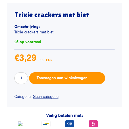
Trixie crackers met biet
Omschrijving:
Trixie crackers met biet
25 op voorraad
€
3,29
Trixie
Alternative:
Toevoegen aan winkelwagen
crackers
met
biet
Categorie:
Geen categorie
aantal
Veilig betalen met: