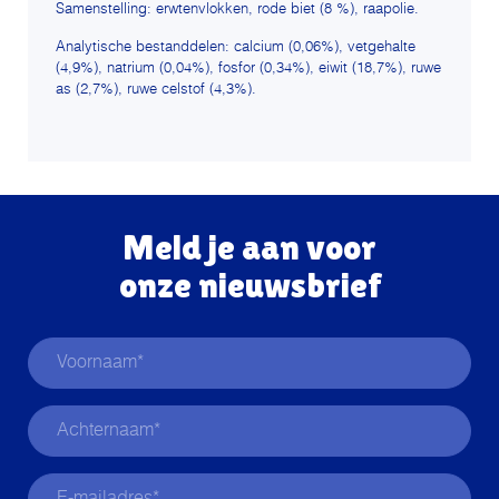
Samenstelling: erwtenvlokken, rode biet (8 %), raapolie.
Analytische bestanddelen: calcium (0,06%), vetgehalte
(4,9%), natrium (0,04%), fosfor (0,34%), eiwit (18,7%), ruwe
as (2,7%), ruwe celstof (4,3%).
Meld je aan voor
onze nieuwsbrief