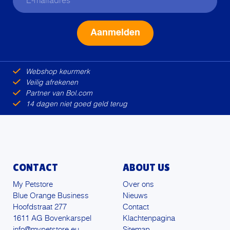
Alternative:
Webshop keurmerk
Veilig afrekenen
Partner van Bol.com
14 dagen niet goed geld terug
CONTACT
ABOUT US
My Petstore
Over ons
Blue Orange Business
Nieuws
Hoofdstraat 277
Contact
1611 AG Bovenkarspel
Klachtenpagina
info@mypetstore.eu
Sitemap