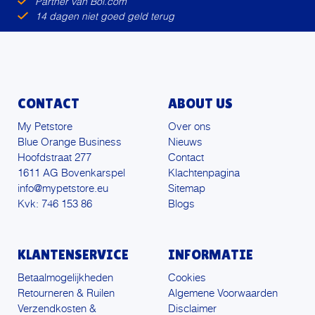
Partner van Bol.com
14 dagen niet goed geld terug
CONTACT
ABOUT US
My Petstore
Over ons
Blue Orange Business
Nieuws
Hoofdstraat 277
Contact
1611 AG Bovenkarspel
Klachtenpagina
info@mypetstore.eu
Sitemap
Kvk: 746 153 86
Blogs
KLANTENSERVICE
INFORMATIE
Betaalmogelijkheden
Cookies
Retourneren & Ruilen
Algemene Voorwaarden
Verzendkosten &
Disclaimer