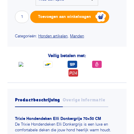
Trixie
Alterna
Toevoegen aan winkelwagen
hondendeken
elli
donkergrijs
aantal
Categorieën:
Honden artikelen
,
Manden
Veilig betalen met:
Productbeschrijving
Overige informatie
Trixie Hondendeken Elli Donkergrijs 70×50 CM
De Trixie Hondendeken Elli Donkergrijs is een luxe en
comfortabele deken die jouw hond heerlijk warm houdt.