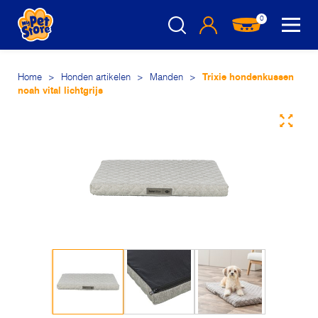
0
Home
>
Honden artikelen
>
Manden
>
Trixie hondenkussen
noah vital lichtgrijs