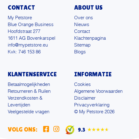
CONTACT
ABOUT US
My Petstore
Over ons
Blue Orange Business
Nieuws
Hoofdstraat 277
Contact
1611 AG Bovenkarspel
Klachtenpagina
info@mypetstore.eu
Sitemap
Kvk: 746 153 86
Blogs
KLANTENSERVICE
INFORMATIE
Betaalmogelijkheden
Cookies
Retourneren & Ruilen
Algemene Voorwaarden
Verzendkosten &
Disclaimer
Levertijden
Privacyverklaring
Veelgestelde vragen
© My Petstore 2026
VOLG ONS:
9.3
★★★★★