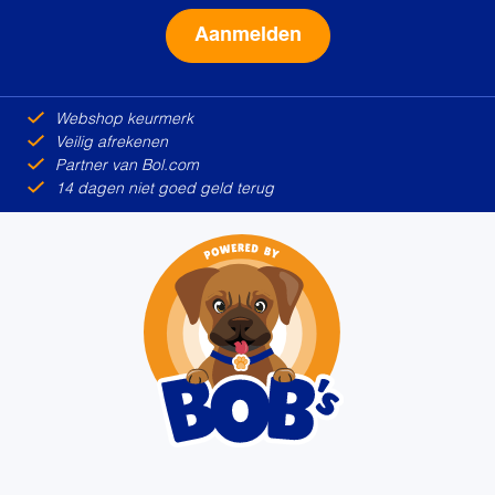
Alternative:
Webshop keurmerk
Veilig afrekenen
Partner van Bol.com
14 dagen niet goed geld terug