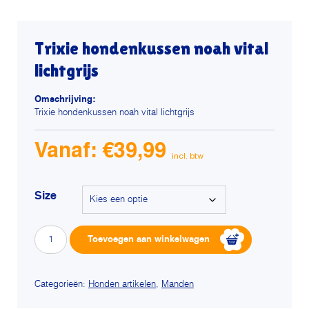
Trixie hondenkussen noah vital
lichtgrijs
Omschrijving:
Trixie hondenkussen noah vital lichtgrijs
Vanaf:
€
39,99
Size
Trixie
Alterna
Toevoegen aan winkelwagen
hondenkussen
noah
vital
lichtgrijs
Categorieën:
Honden artikelen
,
Manden
aantal