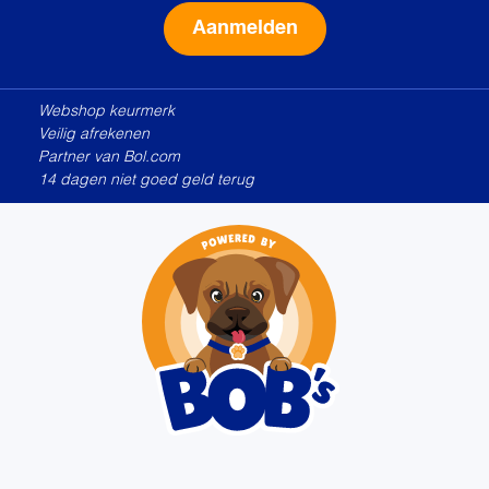
Alternative:
Webshop keurmerk
Veilig afrekenen
Partner van Bol.com
14 dagen niet goed geld terug