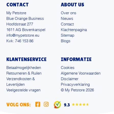
CONTACT
ABOUT US
My Petstore
Over ons
Blue Orange Business
Nieuws
Hoofdstraat 277
Contact
1611 AG Bovenkarspel
Klachtenpagina
info@mypetstore.eu
Sitemap
Kvk: 746 153 86
Blogs
KLANTENSERVICE
INFORMATIE
Betaalmogelijkheden
Cookies
Retourneren & Ruilen
Algemene Voorwaarden
Verzendkosten &
Disclaimer
Levertijden
Privacyverklaring
Veelgestelde vragen
© My Petstore 2026
VOLG ONS:
9.3
★★★★★