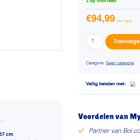
3 op voorraad
€
94,99
Trixie
Toevoege
kattenmand
amalia
hoekig
Categorie:
Geen categorie
polyrattan
grijs
aantal
Veilig betalen met:
Voordelen van My 
Partner van Bol.c
X57 cm