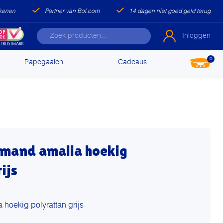
ekenen
Partner van Bol.com
14 dagen niet goed geld terug
Inloggen
0
Papegaaien
Cadeaus
nmand amalia hoekig
ijs
 hoekig polyrattan grijs