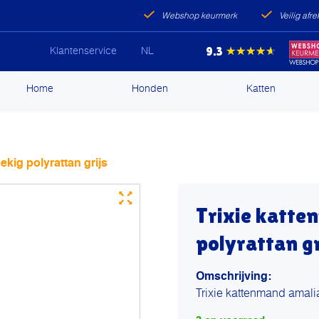
Webshop keurmerk
Veilig afr
9.3
★★★★★
Klantenservice
NL
ip
Home
Honden
Katten
ntent
kig polyrattan grijs
Trixie katte
polyrattan gr
Omschrijving:
Trixie kattenmand amalia