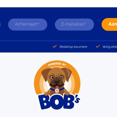
Webshop keurmerk
Veilig afr