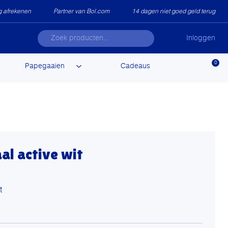
ig afrekenen
Partner van Bol.com
14 dagen niet goed geld terug
Inloggen
0
Papegaaien
Cadeaus
al active wit
t