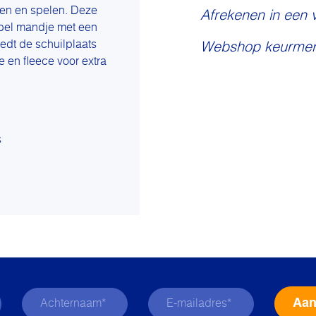
ben en spelen. Deze
Afrekenen in een 
abel mandje met een
edt de schuilplaats
Webshop keurmer
e en fleece voor extra
s