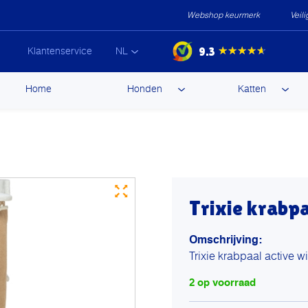
Webshop keurmerk
Veil
9.3
★★★★★
Klantenservice
NL
ip
Home
Honden
Katten
ntent
Trixie krabpa
Omschrijving:
Trixie krabpaal active wi
2 op voorraad