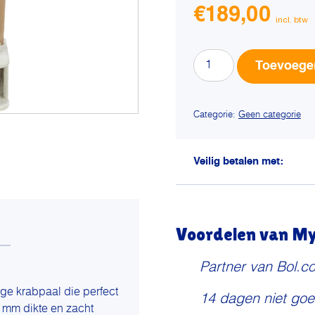
€
189,00
Trixie
Toevoege
krabpaal
active
wit
Categorie:
Geen categorie
aantal
Veilig betalen met:
Voordelen van My 
Partner van Bol.c
ige krabpaal die perfect
14 dagen niet goe
5 mm dikte en zacht