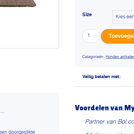
Size
Trixie
Toevoege
ligmat
marley
donkerbruin
Categorieën:
Honden artikele
aantal
Veilig betalen met:
Voordelen van My 
Partner van Bol.c
 een doorgestikte