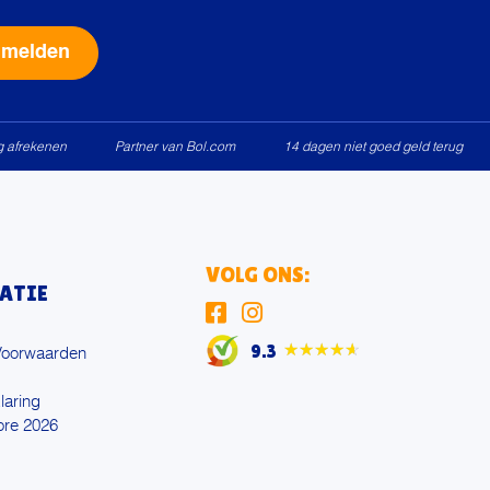
Alternative:
ig afrekenen
Partner van Bol.com
14 dagen niet goed geld terug
VOLG ONS:
ATIE
9.3
★★★★★
Voorwaarden
laring
ore 2026