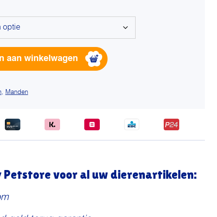
Alterna
n aan winkelwagen
n
,
Manden
Petstore voor al uw dierenartikelen:
om