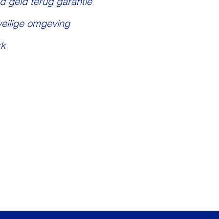
d geld terug garantie
veilige omgeving
k