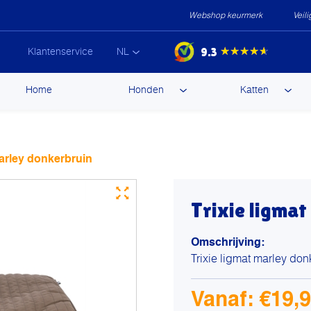
Webshop keurmerk
Veil
9.3
★★★★★
Klantenservice
NL
ip
Home
Honden
Katten
ntent
marley donkerbruin
Trixie ligma
Omschrijving:
Trixie ligmat marley don
Vanaf:
€
19,