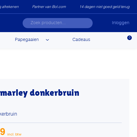
ig afrekenen
Partner van Bol.com
14 dagen niet goed geld terug
Inloggen
0
Papegaaien
Cadeaus
t marley donkerbruin
kerbruin
99