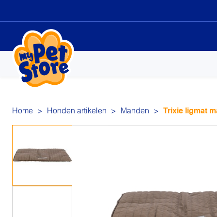
Sk
to
co
Home
>
Honden artikelen
>
Manden
>
Trixie ligmat 