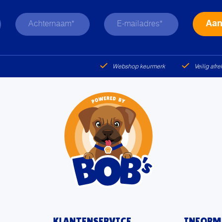
Webshop keurmerk
Veilig afr
KLANTENSERVICE
INFORM