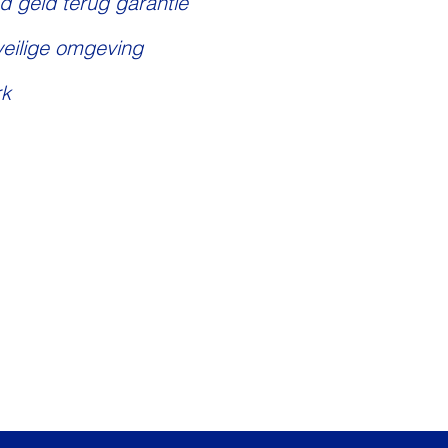
d geld terug garantie
veilige omgeving
k