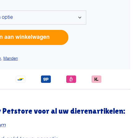
Alterna
n aan winkelwagen
n
,
Manden
Petstore voor al uw dierenartikelen:
om