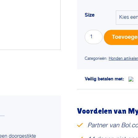
Size
Trixie
Toevoege
ligmat
marley
oker
Categorieën:
Honden artikele
aantal
Veilig betalen met:
Voordelen van My 
Partner van Bol.c
 een doorgestikte