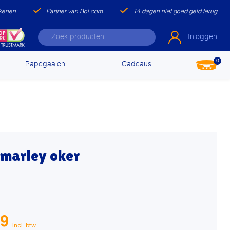
ekenen
Partner van Bol.com
14 dagen niet goed geld terug
Inloggen
0
Papegaaien
Cadeaus
 marley oker
99