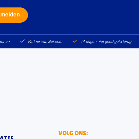
Alternative:
ekenen
Partner van Bol.com
14 dagen niet goed geld terug
VOLG ONS:
ATIE