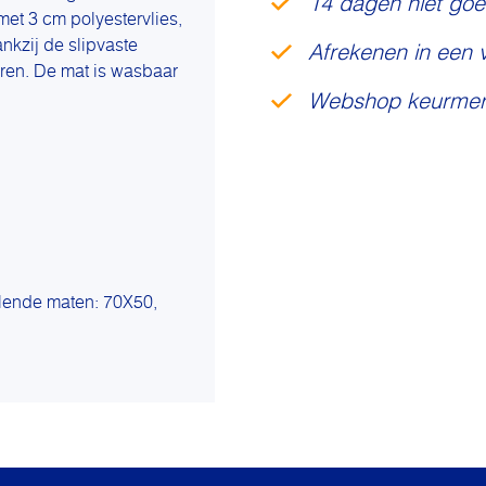
14 dagen niet goe
et 3 cm polyestervlies,
nkzij de slipvaste
Afrekenen in een 
eren. De mat is wasbaar
Webshop keurmer
illende maten: 70X50,