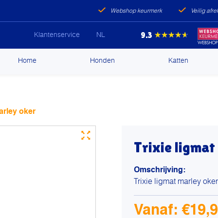
Webshop keurmerk
Veilig afr
9.3
★★★★★
Klantenservice
NL
ip
Home
Honden
Katten
ntent
arley oker
Trixie ligmat
Omschrijving:
Trixie ligmat marley oker
Vanaf:
€
19,