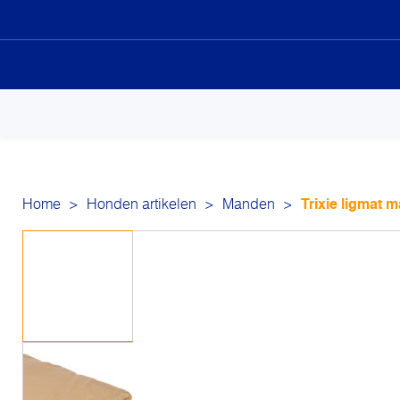
Sk
to
co
Home
>
Honden artikelen
>
Manden
>
Trixie ligmat m