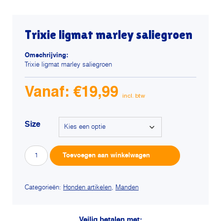
Trixie ligmat marley saliegroen
Omschrijving:
Trixie ligmat marley saliegroen
Vanaf:
€
19,99
Size
Trixie
Alterna
Toevoegen aan winkelwagen
ligmat
marley
saliegroen
aantal
Categorieën:
Honden artikelen
,
Manden
Veilig betalen met: