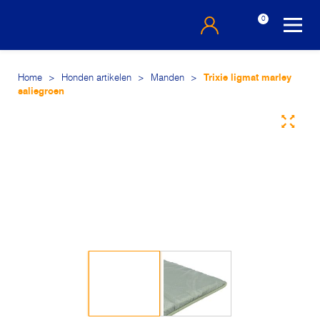
0
Home
>
Honden artikelen
>
Manden
>
Trixie ligmat marley
saliegroen