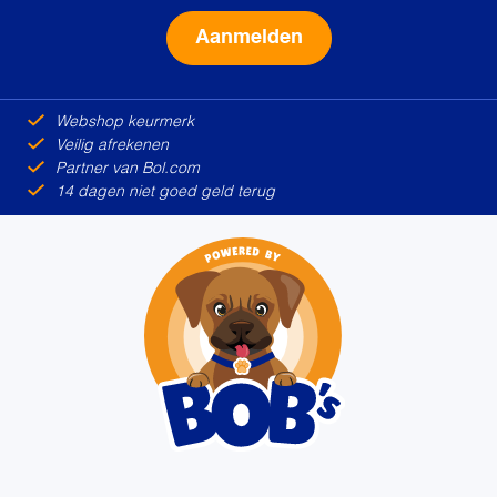
Alternative:
Webshop keurmerk
Veilig afrekenen
Partner van Bol.com
14 dagen niet goed geld terug