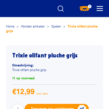
0
Home
>
Honden artikelen
>
Spelen
>
Trixie olifant pluche
grijs
Trixie olifant pluche grijs
Omschrijving:
Trixie olifant pluche grijs
11 op voorraad
€
12,99
Trixie
Alternative:
Toevoegen aan winkelwagen