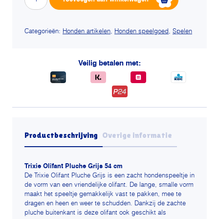
olifant
pluche
grijs
Categorieën:
Honden artikelen
,
Honden speelgoed
,
Spelen
aantal
Veilig betalen met:
Productbeschrijving
Overige informatie
Trixie Olifant Pluche Grijs 54 cm
De Trixie Olifant Pluche Grijs is een zacht hondenspeeltje in
de vorm van een vriendelijke olifant. De lange, smalle vorm
maakt het speeltje gemakkelijk vast te pakken, mee te
dragen en heen en weer te schudden. Dankzij de zachte
pluche buitenkant is deze olifant ook geschikt als