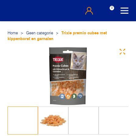
0
Home
>
Geen categorie
>
Trixie premio cubes met
kippenborst en garnalen