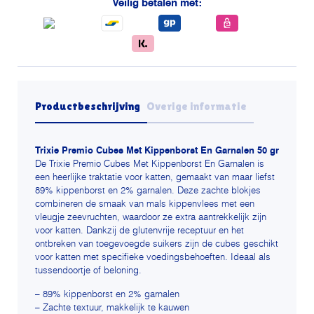
Veilig betalen met:
garnalen
aantal
Productbeschrijving
Overige informatie
Trixie Premio Cubes Met Kippenborst En Garnalen 50 gr
De Trixie Premio Cubes Met Kippenborst En Garnalen is
een heerlijke traktatie voor katten, gemaakt van maar liefst
89% kippenborst en 2% garnalen. Deze zachte blokjes
combineren de smaak van mals kippenvlees met een
vleugje zeevruchten, waardoor ze extra aantrekkelijk zijn
voor katten. Dankzij de glutenvrije receptuur en het
ontbreken van toegevoegde suikers zijn de cubes geschikt
voor katten met specifieke voedingsbehoeften. Ideaal als
tussendoortje of beloning.
– 89% kippenborst en 2% garnalen
– Zachte textuur, makkelijk te kauwen