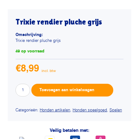
Trixie rendier pluche grijs
Omschrijving:
Trixie rendier pluche grijs
49 op voorraad
€
8,99
Trixie
Alternative:
Toevoegen aan winkelwagen
rendier
pluche
grijs
Categorieën:
Honden artikelen
,
Honden speelgoed
,
Spelen
aantal
Veilig betalen met: