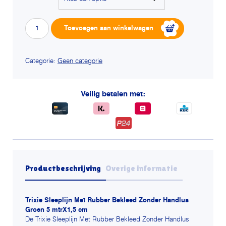
Trixie
Alterna
Toevoegen aan winkelwagen
sleeplijn
met
rubber
bekleed
Categorie:
Geen categorie
zonder
handlus
groen
Veilig betalen met:
aantal
Productbeschrijving
Overige informatie
Trixie Sleeplijn Met Rubber Bekleed Zonder Handlus
Groen 5 mtrX1,5 cm
De Trixie Sleeplijn Met Rubber Bekleed Zonder Handlus