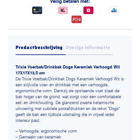
Veilig betalen met:
verhoogd
wit
aantal
Productbeschrijving
Overige informatie
Trixie Voerbak/Drinkbak Dogs Keramiek Verhoogd Wit
17X17X13,5 cm
De Trixie Voerbak/Drinkbak Dogs Keramiek Verhoogd Wit is
een stijlvolle voer- en drinkbak met een verhoogde,
ergonomische vorm. Dankzij de opstaande voet staat de
bak hoger van de grond, wat zorgt voor een comfortabele
eet- en drinkhouding. De glanzend zwarte keramische
uitvoering met subtiele pootafdrukken en de tekst "Dogs"
geeft de bak een tijdloze uitstraling die in vrijwel ieder
interieur past.
– Verhoogde, ergonomische vorm
– Gemaakt van keramiek