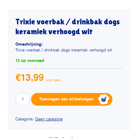
Trixie voerbak / drinkbak dogs
keramiek verhoogd wit
Omschrijving:
Trixie voerbak / drinkbak dogs keramiek verhoogd wit
12 op voorraad
€
13,99
Trixie
Alternative:
Toevoegen aan winkelwagen
voerbak
/
drinkbak
Categorie:
Geen categorie
dogs
keramiek