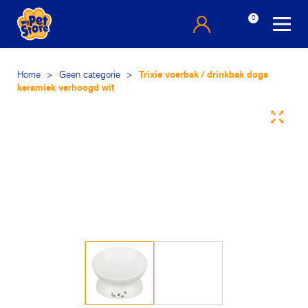
0
Home
>
Geen categorie
>
Trixie voerbak / drinkbak dogs
keramiek verhoogd wit