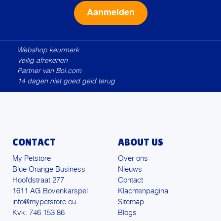
Alternative:
Webshop keurmerk
Veilig afrekenen
Partner van Bol.com
14 dagen niet goed geld terug
CONTACT
ABOUT US
My Petstore
Over ons
Blue Orange Business
Nieuws
Hoofdstraat 277
Contact
1611 AG Bovenkarspel
Klachtenpagina
info@mypetstore.eu
Sitemap
Kvk: 746 153 86
Blogs