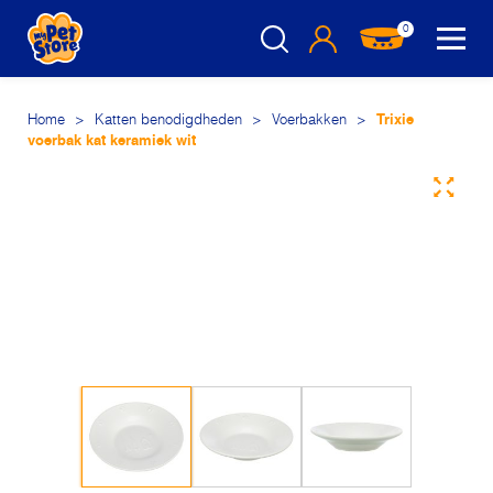
0
Home
>
Katten benodigdheden
>
Voerbakken
>
Trixie
voerbak kat keramiek wit