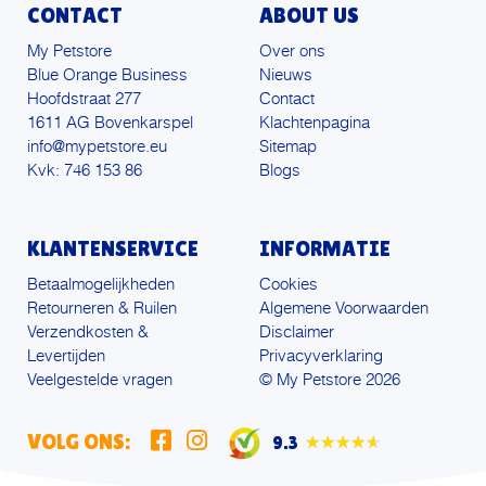
CONTACT
ABOUT US
My Petstore
Over ons
Blue Orange Business
Nieuws
Hoofdstraat 277
Contact
1611 AG Bovenkarspel
Klachtenpagina
info@mypetstore.eu
Sitemap
Kvk: 746 153 86
Blogs
KLANTENSERVICE
INFORMATIE
Betaalmogelijkheden
Cookies
Retourneren & Ruilen
Algemene Voorwaarden
Verzendkosten &
Disclaimer
Levertijden
Privacyverklaring
Veelgestelde vragen
© My Petstore 2026
VOLG ONS:
9.3
★★★★★