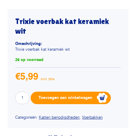
Trixie voerbak kat keramiek
wit
Omschrijving:
Trixie voerbak kat keramiek wit
29 op voorraad
€
5,99
Trixie
Alternative:
Toevoegen aan winkelwagen
voerbak
kat
keramiek
Categorieën:
Katten benodigdheden
,
Voerbakken
wit
aantal