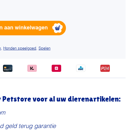
Alternative:
n aan winkelwagen
n
,
Honden speelgoed
,
Spelen
Petstore voor al uw dierenartikelen:
om
d geld terug garantie