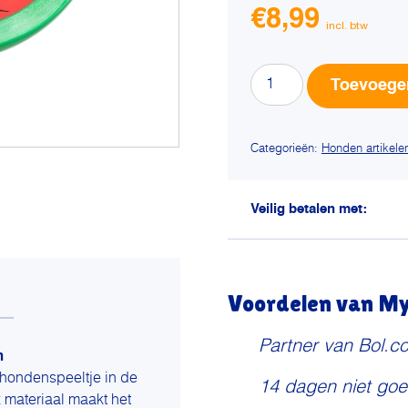
€
8,99
Trixie
Toevoege
watermeloen
latex
rood
Categorieën:
Honden artikele
/
groen
aantal
Veilig betalen met:
Voordelen van My 
Partner van Bol.c
m
 hondenspeeltje in de
14 dagen niet goe
x materiaal maakt het