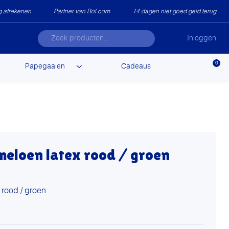
ig afrekenen
Partner van Bol.com
14 dagen niet goed geld terug
Inloggen
0
Papegaaien
Cadeaus
meloen latex rood / groen
 rood / groen