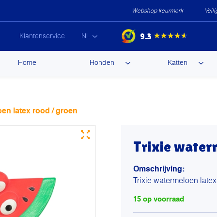
Webshop keurmerk
Veil
9.3
★★★★★
Klantenservice
NL
ip
Home
Honden
Katten
ntent
en latex rood / groen
Trixie water
Omschrijving:
Trixie watermeloen latex
15 op voorraad