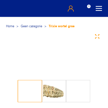
0
Home
>
Geen categorie
>
Trixie wortel gras