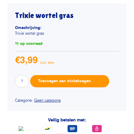
Trixie wortel gras
Omschrijving:
Trixie wortel gras
11 op voorraad
€
3,99
Trixie
Alternative:
Toevoegen aan winkelwagen
wortel
gras
aantal
Categorie:
Geen categorie
Veilig betalen met: