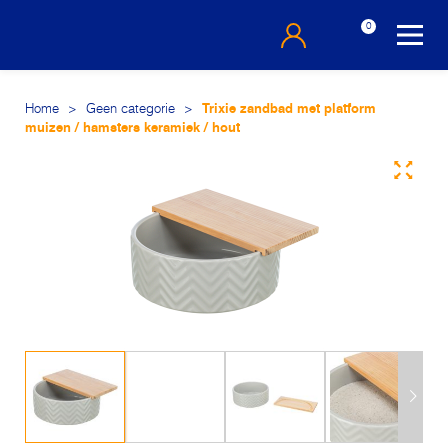
0
Home
>
Geen categorie
>
Trixie zandbad met platform
muizen / hamsters keramiek / hout