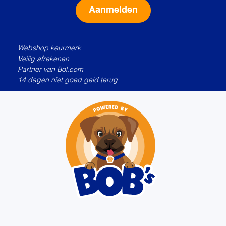
Alternative:
Webshop keurmerk
Veilig afrekenen
Partner van Bol.com
14 dagen niet goed geld terug