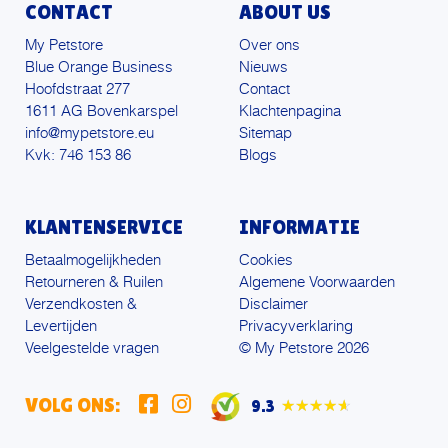
CONTACT
ABOUT US
My Petstore
Over ons
Blue Orange Business
Nieuws
Hoofdstraat 277
Contact
1611 AG Bovenkarspel
Klachtenpagina
info@mypetstore.eu
Sitemap
Kvk: 746 153 86
Blogs
KLANTENSERVICE
INFORMATIE
Betaalmogelijkheden
Cookies
Retourneren & Ruilen
Algemene Voorwaarden
Verzendkosten &
Disclaimer
Levertijden
Privacyverklaring
Veelgestelde vragen
© My Petstore 2026
VOLG ONS:
9.3
★★★★★