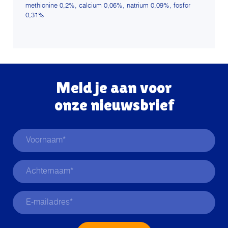
methionine 0,2%, calcium 0,06%, natrium 0,09%, fosfor
0,31%
Meld je aan voor
onze nieuwsbrief