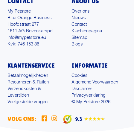
CONTACT
ABOUT US
My Petstore
Over ons
Blue Orange Business
Nieuws
Hoofdstraat 277
Contact
1611 AG Bovenkarspel
Klachtenpagina
info@mypetstore.eu
Sitemap
Kvk: 746 153 86
Blogs
KLANTENSERVICE
INFORMATIE
Betaalmogelijkheden
Cookies
Retourneren & Ruilen
Algemene Voorwaarden
Verzendkosten &
Disclaimer
Levertijden
Privacyverklaring
Veelgestelde vragen
© My Petstore 2026
VOLG ONS:
9.3
★★★★★