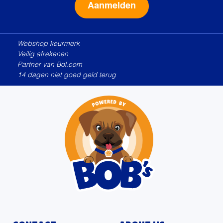
Alternative:
Webshop keurmerk
Veilig afrekenen
Partner van Bol.com
14 dagen niet goed geld terug