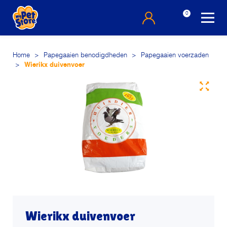
0
Home
>
Papegaaien benodigdheden
>
Papegaaien voerzaden
>
Wierikx duivenvoer
Wierikx duivenvoer