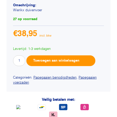
Omschrijving:
Wierikx duivenvoer
27 op voorraad
€
38,95
Levertijd: 1-3 werkdagen
Wierikx
Alternative:
Toevoegen aan winkelwagen
duivenvoer
aantal
Categorieën:
Papegaaien benodigdheden
,
Papegaaien
voerzaden
Veilig betalen met: