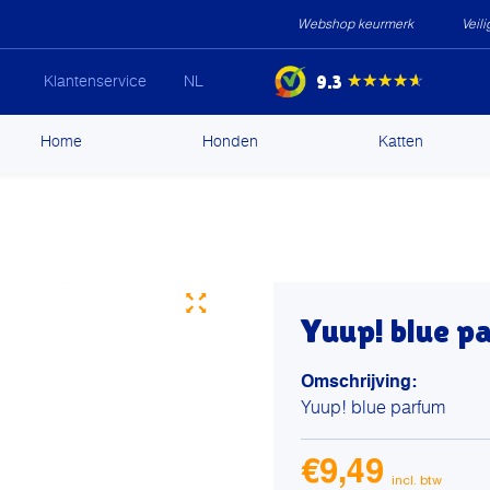
Webshop keurmerk
Veil
9.3
★★★★★
Klantenservice
NL
ip
Home
Honden
Katten
ntent
Yuup! blue p
Omschrijving:
Yuup! blue parfum
€
9,49