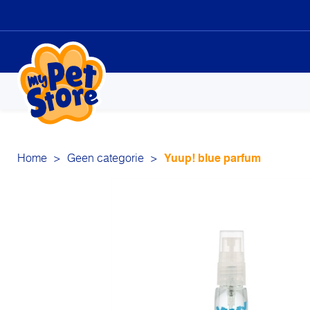
Sk
to
co
Home
>
Geen categorie
>
Yuup! blue parfum