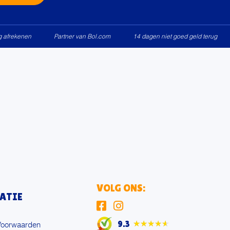
ig afrekenen
Partner van Bol.com
14 dagen niet goed geld terug
VOLG ONS:
ATIE
9.3
★★★★★
Voorwaarden