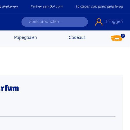
ig afrekenen
Partner van Bol.com
14 dagen niet goed geld terug
Inloggen
0
Papegaaien
Cadeaus
arfum