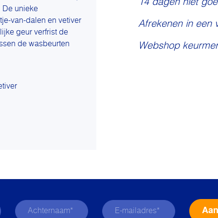
14 dagen niet goe
. De unieke
tje-van-dalen en vetiver
Afrekenen in een 
jke geur verfrist de
tussen de wasbeurten
Webshop keurmer
etiver