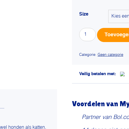
Size
Yuup!
Toevoege
blue
parfum
aantal
Categorie:
Geen categorie
Veilig betalen met:
Voordelen van My 
Partner van Bol.c
wel honden als katten,