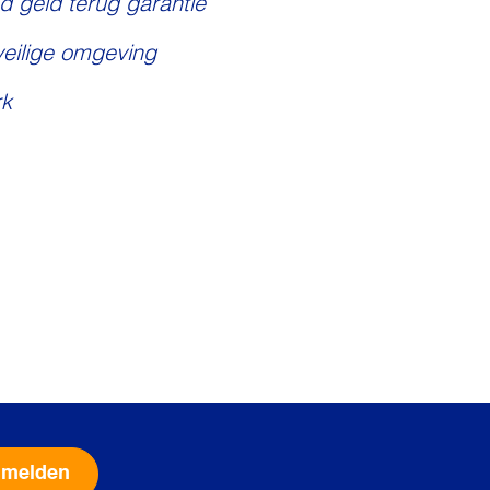
d geld terug garantie
veilige omgeving
k
Alternative: