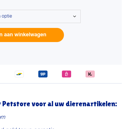
Alterna
n aan winkelwagen
Petstore voor al uw dierenartikelen:
om