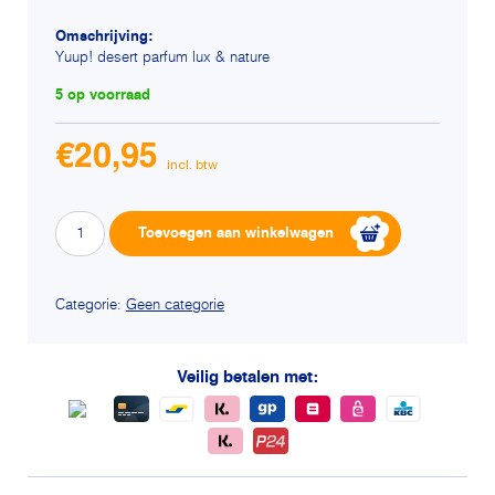
Omschrijving:
Yuup! desert parfum lux & nature
5 op voorraad
€
20,95
Yuup!
Alternative:
Toevoegen aan winkelwagen
desert
parfum
lux
Categorie:
Geen categorie
&
nature
Veilig betalen met:
aantal