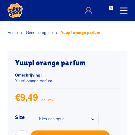
0
Home
>
Geen categorie
>
Yuup! orange parfum
Yuup! orange parfum
Omschrijving:
Yuup! orange parfum
€
9,49
Size
Yuup!
Alterna