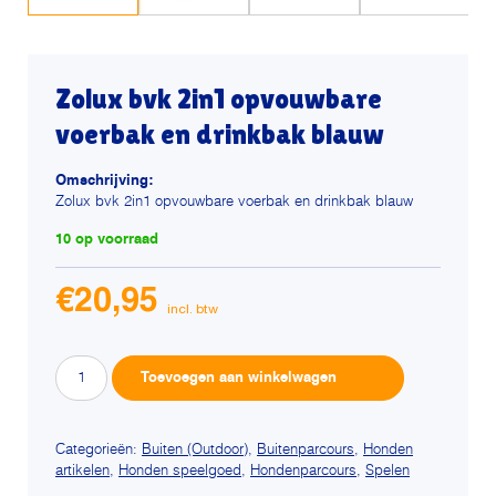
Zolux bvk 2in1 opvouwbare
voerbak en drinkbak blauw
Omschrijving:
Zolux bvk 2in1 opvouwbare voerbak en drinkbak blauw
10 op voorraad
€
20,95
Zolux
Alternative:
Toevoegen aan winkelwagen
bvk
2in1
opvouwbare
Categorieën:
Buiten (Outdoor)
,
Buitenparcours
,
Honden
artikelen
,
Honden speelgoed
,
Hondenparcours
,
Spelen
voerbak