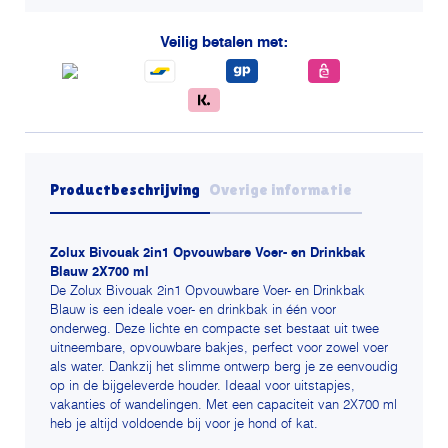
en
drinkbak
Veilig betalen met:
blauw
aantal
Productbeschrijving
Overige informatie
Zolux Bivouak 2in1 Opvouwbare Voer- en Drinkbak
Blauw 2X700 ml
De Zolux Bivouak 2in1 Opvouwbare Voer- en Drinkbak
Blauw is een ideale voer- en drinkbak in één voor
onderweg. Deze lichte en compacte set bestaat uit twee
uitneembare, opvouwbare bakjes, perfect voor zowel voer
als water. Dankzij het slimme ontwerp berg je ze eenvoudig
op in de bijgeleverde houder. Ideaal voor uitstapjes,
vakanties of wandelingen. Met een capaciteit van 2X700 ml
heb je altijd voldoende bij voor je hond of kat.