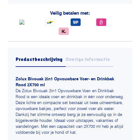
en
drinkbak
Veilig betalen met:
rood
aantal
Productbeschrijving
Overige informatie
Zolux Bivouak 2in1 Opvouwbare Voer- en Drinkbak
Rood 2X700 ml
De Zolux Bivouak 2in1 Opvouwbare Voer- en Drinkbak
Rood is een ideale voer- en drinkbak in één voor onderweg.
Deze lichte en compacte set bestaat uit twee uitneembare,
opvouwbare bakjes, perfect voor zowel voer als water.
Dankzij het slimme ontwerp berg je ze eenvoudig op in de
bijgeleverde houder. Ideaal voor uitstapjes, vakanties of
wandelingen. Met een capaciteit van 2X700 ml heb je altijd
voldoende bij voor je hond of kat.