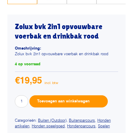
Zolux bvk 2in1 opvouwbare
voerbak en drinkbak rood
Omschrijving:
Zolux bvk 2in1 opvouwbare voerbak en drinkbak rood
4 op voorraad
€
19,95
Zolux
Alternative:
Toevoegen aan winkelwagen
bvk
2in1
opvouwbare
Categorieën:
Buiten (Outdoor)
,
Buitenparcours
,
Honden
artikelen
,
Honden speelgoed
,
Hondenparcours
,
Spelen
voerbak