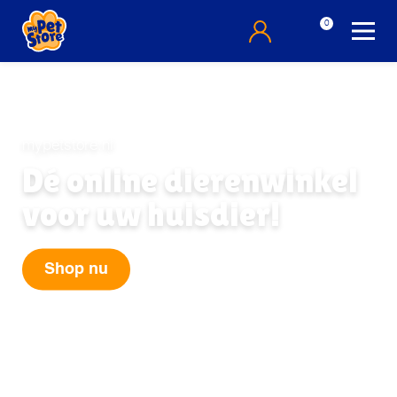
0
mypetstore.nl
Dé online dierenwinkel
voor uw huisdier!
Shop nu