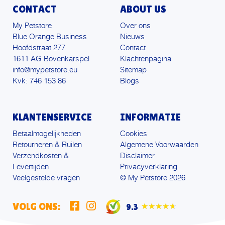
CONTACT
ABOUT US
My Petstore
Over ons
Blue Orange Business
Nieuws
Hoofdstraat 277
Contact
1611 AG Bovenkarspel
Klachtenpagina
info@mypetstore.eu
Sitemap
Kvk: 746 153 86
Blogs
KLANTENSERVICE
INFORMATIE
Betaalmogelijkheden
Cookies
Retourneren & Ruilen
Algemene Voorwaarden
Verzendkosten &
Disclaimer
Levertijden
Privacyverklaring
Veelgestelde vragen
© My Petstore 2026
VOLG ONS:
9.3
★★★★★