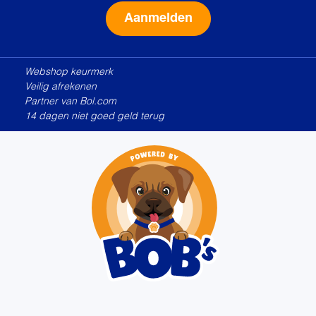
Alternative:
Webshop keurmerk
Veilig afrekenen
Partner van Bol.com
14 dagen niet goed geld terug