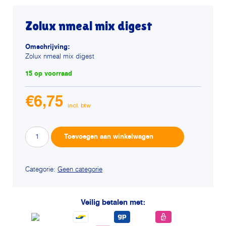
Zolux nmeal mix digest
Omschrijving:
Zolux nmeal mix digest
15 op voorraad
€
6,75
Zolux
Alternative:
Toevoegen aan winkelwagen
nmeal
mix
digest
Categorie:
Geen categorie
aantal
Veilig betalen met: