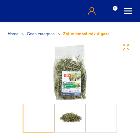
0
Home
>
Geen categorie
>
Zolux nmeal mix digest