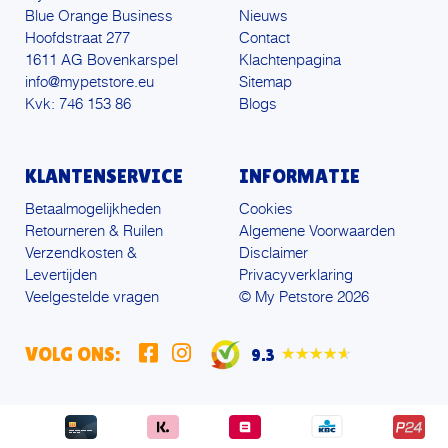
Blue Orange Business
Nieuws
Hoofdstraat 277
Contact
1611 AG Bovenkarspel
Klachtenpagina
info@mypetstore.eu
Sitemap
Kvk: 746 153 86
Blogs
KLANTENSERVICE
INFORMATIE
Betaalmogelijkheden
Cookies
Retourneren & Ruilen
Algemene Voorwaarden
Verzendkosten &
Disclaimer
Levertijden
Privacyverklaring
Veelgestelde vragen
© My Petstore 2026
VOLG ONS:
9.3
★★★★★