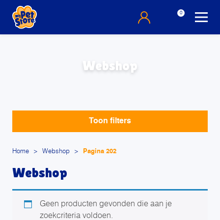
0
Webshop
Toon filters
Home
>
Webshop
>
Pagina 202
Webshop
Geen producten gevonden die aan je
zoekcriteria voldoen.