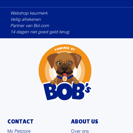
Alternative:
Webshop keurmerk
Veilig afrekenen
Partner van Bol.com
14 dagen niet goed geld terug
CONTACT
ABOUT US
My Petstore
Over ons