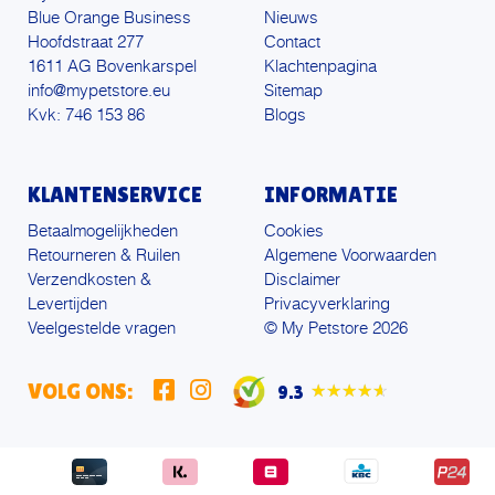
Blue Orange Business
Nieuws
Hoofdstraat 277
Contact
1611 AG Bovenkarspel
Klachtenpagina
info@mypetstore.eu
Sitemap
Kvk: 746 153 86
Blogs
KLANTENSERVICE
INFORMATIE
Betaalmogelijkheden
Cookies
Retourneren & Ruilen
Algemene Voorwaarden
Verzendkosten &
Disclaimer
Levertijden
Privacyverklaring
Veelgestelde vragen
© My Petstore 2026
VOLG ONS:
9.3
★★★★★