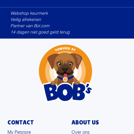
Alternative:
Webshop keurmerk
Veilig afrekenen
Partner van Bol.com
14 dagen niet goed geld terug
CONTACT
ABOUT US
My Petstore
Over ons