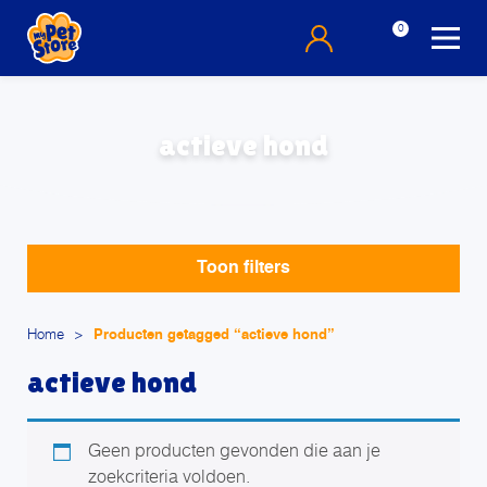
0
actieve hond
Toon filters
Home
>
Producten getagged “actieve hond”
actieve hond
Geen producten gevonden die aan je
zoekcriteria voldoen.