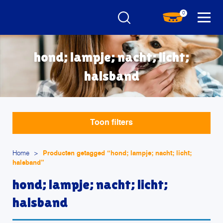
0
hond; lampje; nacht; licht;
halsband
Toon filters
Home
>
Producten getagged “hond; lampje; nacht; licht;
halsband”
hond; lampje; nacht; licht;
halsband