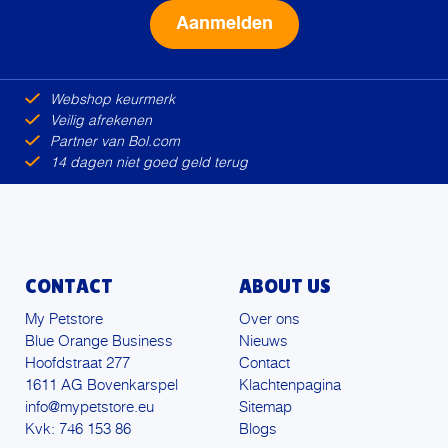
Alternative:
Webshop keurmerk
Veilig afrekenen
Partner van Bol.com
14 dagen niet goed geld terug
CONTACT
ABOUT US
My Petstore
Over ons
Blue Orange Business
Nieuws
Hoofdstraat 277
Contact
1611 AG Bovenkarspel
Klachtenpagina
info@mypetstore.eu
Sitemap
Kvk: 746 153 86
Blogs