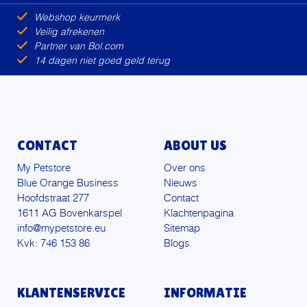
Webshop keurmerk
Veilig afrekenen
Partner van Bol.com
14 dagen niet goed geld terug
CONTACT
ABOUT US
My Petstore
Over ons
Blue Orange Business
Nieuws
Hoofdstraat 277
Contact
1611 AG Bovenkarspel
Klachtenpagina
info@mypetstore.eu
Sitemap
Kvk: 746 153 86
Blogs
KLANTENSERVICE
INFORMATIE