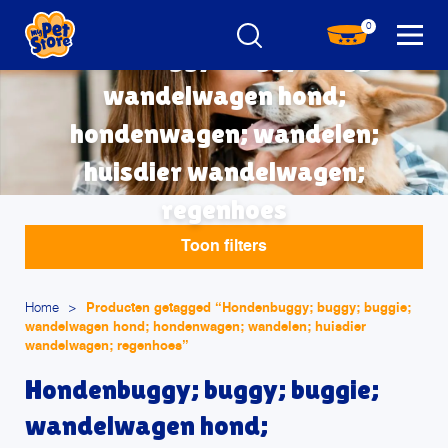
0
Hondenbuggy; buggy; buggie;
wandelwagen hond;
hondenwagen; wandelen;
huisdier wandelwagen;
regenhoes
Toon filters
Home
>
Producten getagged “Hondenbuggy; buggy; buggie;
wandelwagen hond; hondenwagen; wandelen; huisdier
wandelwagen; regenhoes”
Hondenbuggy; buggy; buggie;
wandelwagen hond;